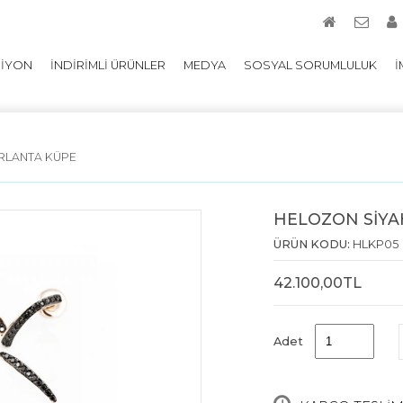
SİYON
İNDİRİMLİ ÜRÜNLER
MEDYA
SOSYAL SORUMLULUK
İ
IRLANTA KÜPE
HELOZON SİYA
ÜRÜN KODU:
HLKP05
42.100,00TL
Adet