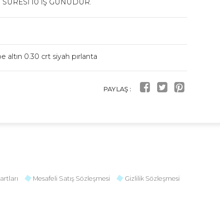
 SÜRESİ 10 İŞ GÜNÜDÜR.
 altın 0.30 crt siyah pırlanta
PAYLAŞ :
artları
Mesafeli Satış Sözleşmesi
Gizlilik Sözleşmesi