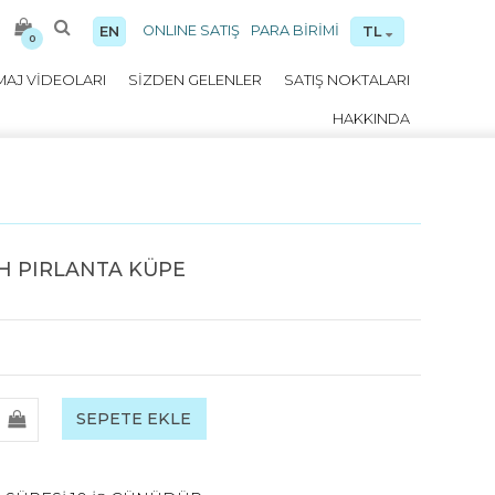
ONLINE SATIŞ
PARA BİRİMİ
EN
TL
0
MAJ VİDEOLARI
SİZDEN GELENLER
SATIŞ NOKTALARI
HAKKINDA
H PIRLANTA KÜPE
SEPETE EKLE