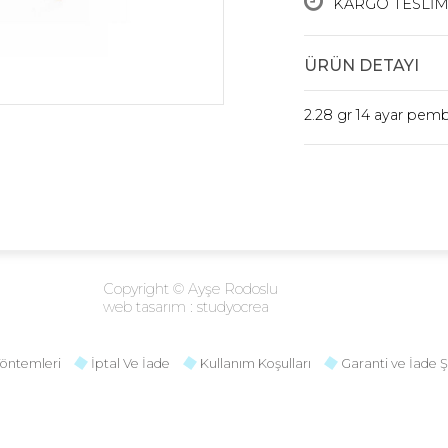
KARGO TESLİM
ÜRÜN DETAYI
2.28 gr 14 ayar pembe
Copyright © Ayşe Rodoslu
web tasarım :
studyocrea
öntemleri
İptal Ve İade
Kullanım Koşulları
Garanti ve İade Ş