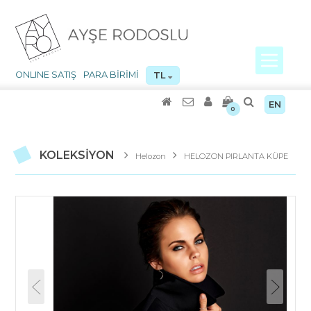
ONLINE SATIŞ
PARA BİRİMİ
TL
EN
0
KOLEKSİYON
Helozon
HELOZON PIRLANTA KÜPE