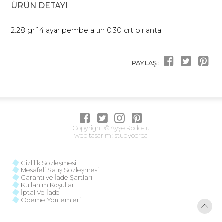
ÜRÜN DETAYI
2.28 gr 14 ayar pembe altın 0.30 crt pırlanta
PAYLAŞ :
Copyright © Ayşe Rodoslu
web tasarım :
studyocrea
Gizlilik Sözleşmesi
Mesafeli Satış Sözleşmesi
Garanti ve İade Şartları
Kullanım Koşulları
İptal Ve İade
Ödeme Yöntemleri